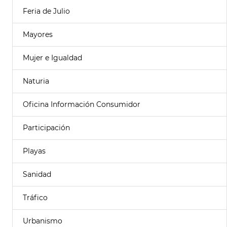
Feria de Julio
Mayores
Mujer e Igualdad
Naturia
Oficina Información Consumidor
Participación
Playas
Sanidad
Tráfico
Urbanismo