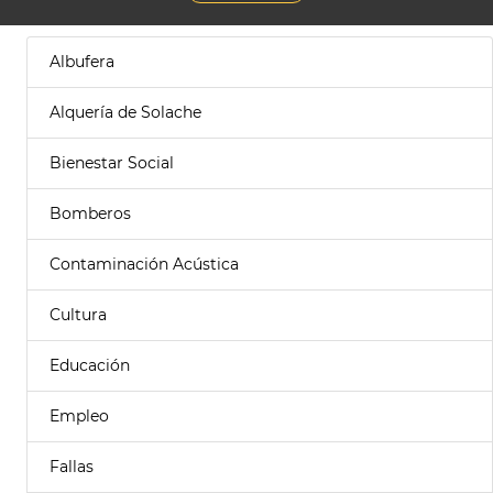
Albufera
Alquería de Solache
Bienestar Social
Bomberos
Contaminación Acústica
Cultura
Educación
Empleo
Fallas