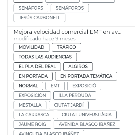
SEMÀFORS
SEMÁFOROS
JESÚS CARBONELL
Mejora velocidad comercial EMT en avenida Blasco IBÁÑEZ València
modificado hace 9 meses
MOVILIDAD
TRÁFICO
TODAS LAS AUDIENCIAS
EL PLA DEL REAL
ALGIROS
EN PORTADA
EN PORTADA TEMÁTICA
NORMAL
EMT
EXPOSICIÓ
EXPOSICIÓN
ILLA PERDUDA
MESTALLA
CIUTAT JARDÍ
LA CARRASCA
CIUTAT UNIVERSITÀRIA
JAUME ROIG
AVENIDA BLASCO IBÁÑEZ
AVINGUDA BLASCO IBÁÑEZ