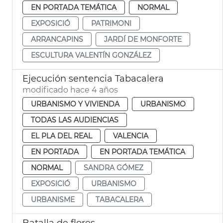
EN PORTADA TEMÁTICA
NORMAL
EXPOSICIÓ
PATRIMONI
ARRANCAPINS
JARDÍ DE MONFORTE
ESCULTURA VALENTÍN GONZÁLEZ
Ejecución sentencia Tabacalera
modificado hace 4 años
URBANISMO Y VIVIENDA
URBANISMO
TODAS LAS AUDIENCIAS
EL PLA DEL REAL
VALENCIA
EN PORTADA
EN PORTADA TEMÁTICA
NORMAL
SANDRA GÓMEZ
EXPOSICIÓ
URBANISMO
URBANISME
TABACALERA
Batalla de flores