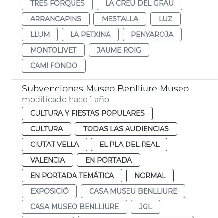
TRES FORQUES
LA CREU DEL GRAU
ARRANCAPINS
MESTALLA
LUZ
LLUM
LA PETXINA
PENYAROJA
MONTOLIVET
JAUME ROIG
CAMI FONDO
Subvenciones Museo Benlliure Museo Ciencias Naturales València
modificado hace 1 año
CULTURA Y FIESTAS POPULARES
CULTURA
TODAS LAS AUDIENCIAS
CIUTAT VELLA
EL PLA DEL REAL
VALENCIA
EN PORTADA
EN PORTADA TEMÁTICA
NORMAL
EXPOSICIÓ
CASA MUSEU BENLLIURE
CASA MUSEO BENLLIURE
JGL