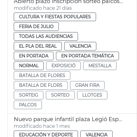
Abierto plazo inscripción sorteo palcos Batalla de Flores València
modificado hace 21 días
CULTURA Y FIESTAS POPULARES
FERIA DE JULIO
TODAS LAS AUDIENCIAS
EL PLA DEL REAL
VALENCIA
EN PORTADA
EN PORTADA TEMÁTICA
NORMAL
EXPOSICIÓ
MESTALLA
BATALLA DE FLORES
BATALLA DE FLORS
GRAN FIRA
SORTEIG
SORTEO
LLOTGES
PALCOS
Nuevo parque infantil plaza Legió Espanyola València
modificado hace 1 mes
EDUCACIÓN Y DEPORTE
VALENCIA