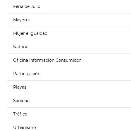
Feria de Julio
Mayores
Mujer e Igualdad
Naturia
Oficina Información Consumidor
Participación
Playas
Sanidad
Tráfico
Urbanismo