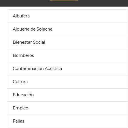
Albufera
Alquería de Solache
Bienestar Social
Bomberos
Contaminación Acústica
Cultura
Educación
Empleo
Fallas