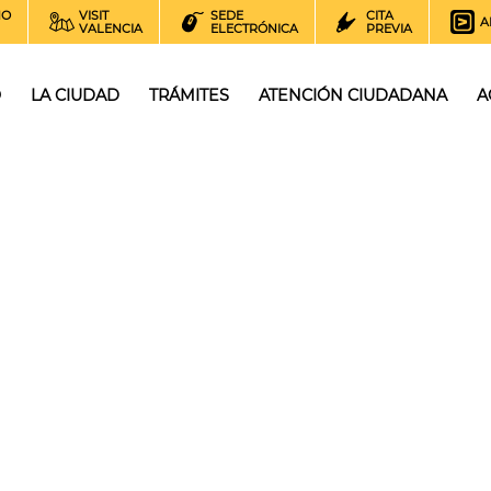
NO
VISIT
SEDE
CITA
A
VALENCIA
ELECTRÓNICA
PREVIA
O
LA CIUDAD
TRÁMITES
ATENCIÓN CIUDADANA
A