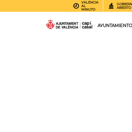
VALENCIA
GOBIER
AL
ABIERTO
MINUTO
AYUNTAMIENT