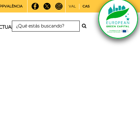
PPVALÈNCIA
VAL
CAS
CTUALIDAD