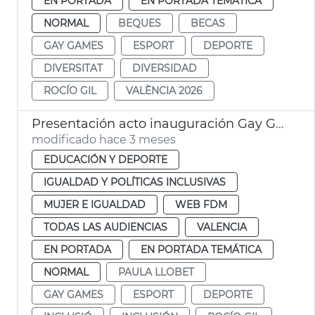
EN PORTADA
EN PORTADA TEMÁTICA
NORMAL
BEQUES
BECAS
GAY GAMES
ESPORT
DEPORTE
DIVERSITAT
DIVERSIDAD
ROCÍO GIL
VALÈNCIA 2026
Presentación acto inauguración Gay Games València 2026
modificado hace 3 meses
EDUCACIÓN Y DEPORTE
IGUALDAD Y POLÍTICAS INCLUSIVAS
MUJER E IGUALDAD
WEB FDM
TODAS LAS AUDIENCIAS
VALENCIA
EN PORTADA
EN PORTADA TEMÁTICA
NORMAL
PAULA LLOBET
GAY GAMES
ESPORT
DEPORTE