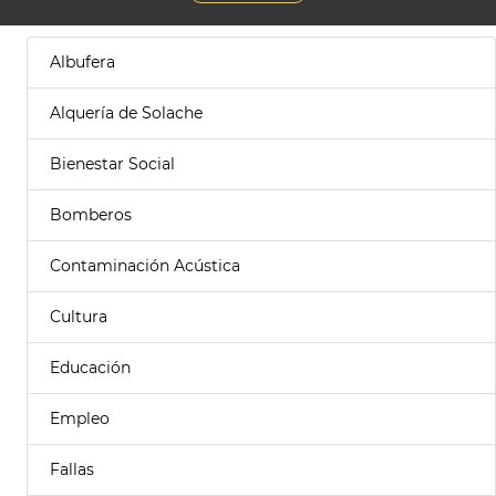
Albufera
Alquería de Solache
Bienestar Social
Bomberos
Contaminación Acústica
Cultura
Educación
Empleo
Fallas