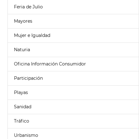
Feria de Julio
Mayores
Mujer e Igualdad
Naturia
Oficina Información Consumidor
Participación
Playas
Sanidad
Tráfico
Urbanismo