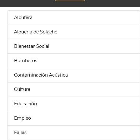
Albufera
Alquería de Solache
Bienestar Social
Bomberos
Contaminación Acústica
Cultura
Educación
Empleo
Fallas