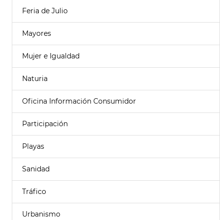
Feria de Julio
Mayores
Mujer e Igualdad
Naturia
Oficina Información Consumidor
Participación
Playas
Sanidad
Tráfico
Urbanismo