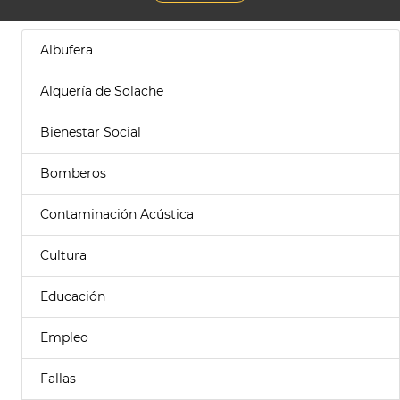
Albufera
Alquería de Solache
Bienestar Social
Bomberos
Contaminación Acústica
Cultura
Educación
Empleo
Fallas