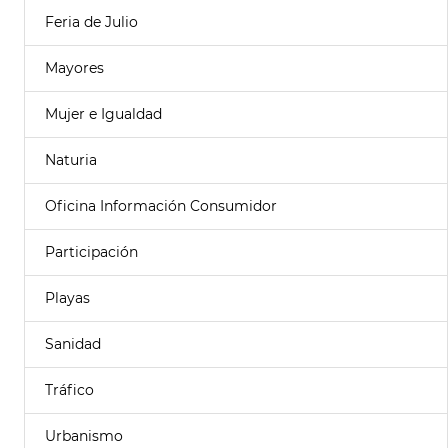
Feria de Julio
Mayores
Mujer e Igualdad
Naturia
Oficina Información Consumidor
Participación
Playas
Sanidad
Tráfico
Urbanismo