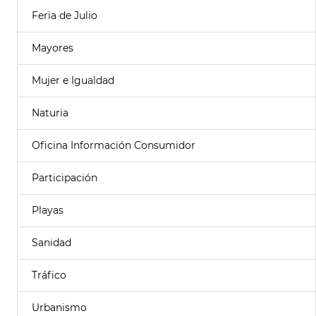
Feria de Julio
Mayores
Mujer e Igualdad
Naturia
Oficina Información Consumidor
Participación
Playas
Sanidad
Tráfico
Urbanismo