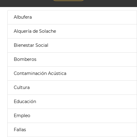
Albufera
Alquería de Solache
Bienestar Social
Bomberos
Contaminación Acústica
Cultura
Educación
Empleo
Fallas