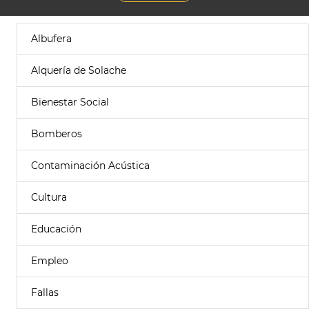
Albufera
Alquería de Solache
Bienestar Social
Bomberos
Contaminación Acústica
Cultura
Educación
Empleo
Fallas