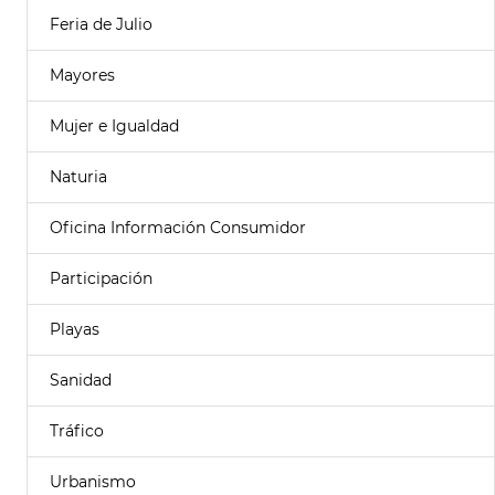
Feria de Julio
Mayores
Mujer e Igualdad
Naturia
Oficina Información Consumidor
Participación
Playas
Sanidad
Tráfico
Urbanismo