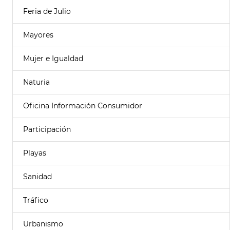
Feria de Julio
Mayores
Mujer e Igualdad
Naturia
Oficina Información Consumidor
Participación
Playas
Sanidad
Tráfico
Urbanismo