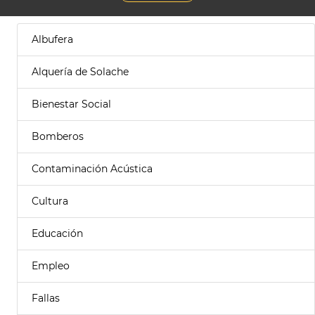
Albufera
Alquería de Solache
Bienestar Social
Bomberos
Contaminación Acústica
Cultura
Educación
Empleo
Fallas