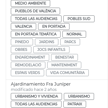
MEDIO AMBIENTE
PUEBLOS DE VALÈNCIA
TODAS LAS AUDIENCIAS
POBLES SUD
VALENCIA
EN PORTADA
EN PORTADA TEMÁTICA
NORMAL
PINEDO
JARDINS
PARCS
OBRES
JOCS INFANTILS
ENJARDINAMENT
BENESTAR
REMODELACIÓ
MANTENIMENT
ESPAIS VERDS
VIDA COMUNITÀRIA
Ajardinamiento Fra Juníper
modificado hace 2 años
URBANISMO Y VIVIENDA
URBANISMO
TODAS LAS AUDIENCIAS
PATRAIX