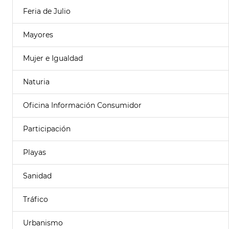
Feria de Julio
Mayores
Mujer e Igualdad
Naturia
Oficina Información Consumidor
Participación
Playas
Sanidad
Tráfico
Urbanismo