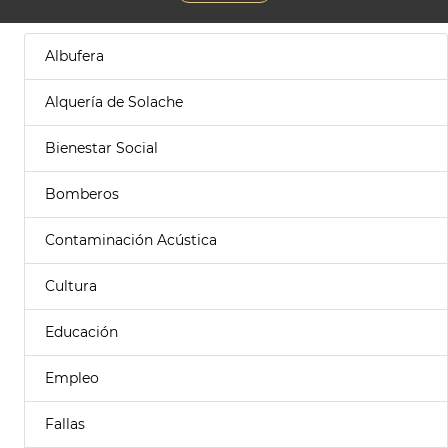
Albufera
Alquería de Solache
Bienestar Social
Bomberos
Contaminación Acústica
Cultura
Educación
Empleo
Fallas