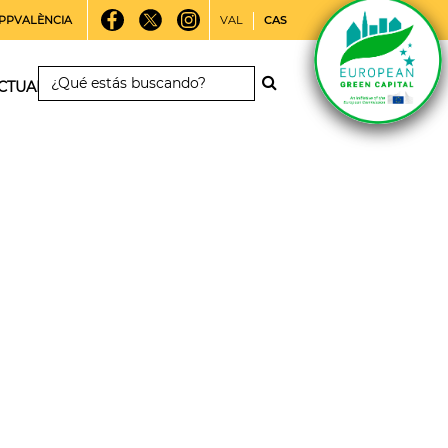
PPVALÈNCIA
VAL
CAS
CTUALIDAD