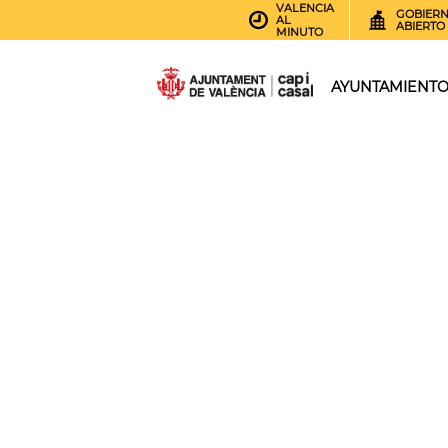
VALENCIA
GOBIER
AL
ABIERTO
MINUTO
AYUNTAMIENT