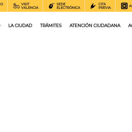
NO
VISIT
SEDE
CITA
A
VALENCIA
ELECTRÓNICA
PREVIA
O
LA CIUDAD
TRÁMITES
ATENCIÓN CIUDADANA
A