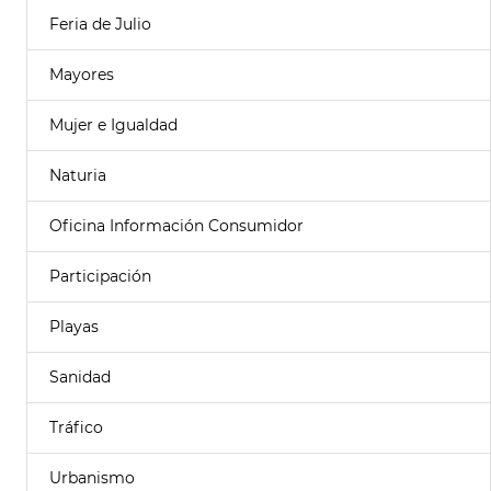
Feria de Julio
Mayores
Mujer e Igualdad
Naturia
Oficina Información Consumidor
Participación
Playas
Sanidad
Tráfico
Urbanismo