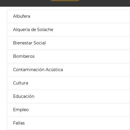
Albufera
Alquería de Solache
Bienestar Social
Bomberos
Contaminación Acústica
Cultura
Educación
Empleo
Fallas