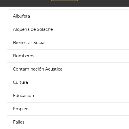
Albufera
Alquería de Solache
Bienestar Social
Bomberos
Contaminación Acústica
Cultura
Educación
Empleo
Fallas