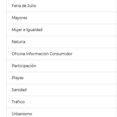
Feria de Julio
Mayores
Mujer e Igualdad
Naturia
Oficina Información Consumidor
Participación
Playas
Sanidad
Tráfico
Urbanismo