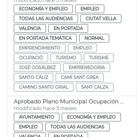
modificado hace 3 meses
ECONOMÍA Y EMPLEO
EMPLEO
TODAS LAS AUDIENCIAS
CIUTAT VELLA
VALENCIA
EN PORTADA
EN PORTADA TEMÁTICA
NORMAL
EMPRENDIMIENTO
EMPLEO
OCUPACIÓ
TURISMO
TURISME
JOSÉ GOSÁLBEZ
EMPRENEDORIA
SANTO CÁLIZ
CAMÍ SANT GREA
CAMINO SANTO GRIAL
SANT CALZA
Aprobado Plano Municipal Ocupación València con 219 contratos
modificado hace 3 meses
AYUNTAMIENTO
ECONOMÍA Y EMPLEO
EMPLEO
TODAS LAS AUDIENCIAS
VALENCIA
EN PORTADA