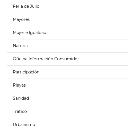
Feria de Julio
Mayores
Mujer e Igualdad
Naturia
Oficina Información Consumidor
Participación
Playas
Sanidad
Tráfico
Urbanismo