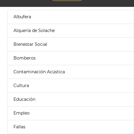
Albufera
Alquería de Solache
Bienestar Social
Bomberos
Contaminación Acústica
Cultura
Educación
Empleo
Fallas