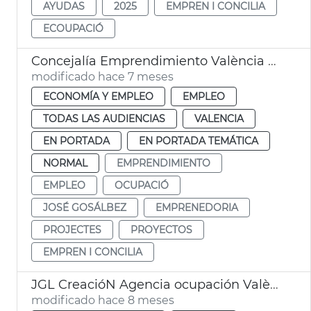
AYUDAS
2025
EMPREN I CONCILIA
ECOUPACIÓ
Concejalía Emprendimiento València ayudas 757 nuevos proyectos
modificado hace 7 meses
ECONOMÍA Y EMPLEO
EMPLEO
TODAS LAS AUDIENCIAS
VALENCIA
EN PORTADA
EN PORTADA TEMÁTICA
NORMAL
EMPRENDIMIENTO
EMPLEO
OCUPACIÓ
JOSÉ GOSÁLBEZ
EMPRENEDORIA
PROJECTES
PROYECTOS
EMPREN I CONCILIA
JGL CreacióN Agencia ocupación València
modificado hace 8 meses