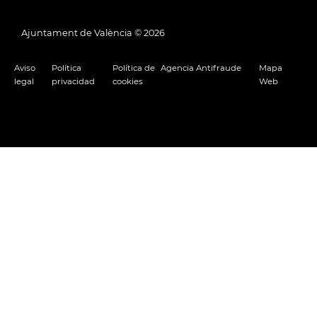
Ajuntament de València ©
2026
Aviso
Política
Política de
Agencia Antifraude
Mapa
legal
privacidad
cookies
Web