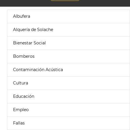
Albufera
Alquería de Solache
Bienestar Social
Bomberos
Contaminación Acústica
Cultura
Educación
Empleo
Fallas