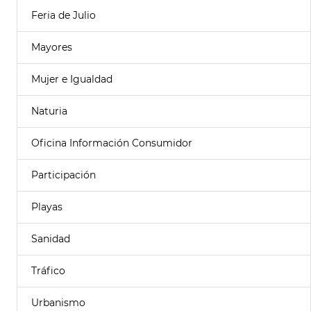
Feria de Julio
Mayores
Mujer e Igualdad
Naturia
Oficina Información Consumidor
Participación
Playas
Sanidad
Tráfico
Urbanismo