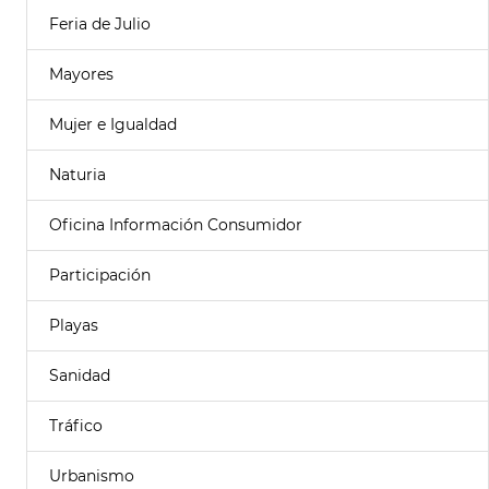
Feria de Julio
Mayores
Mujer e Igualdad
Naturia
Oficina Información Consumidor
Participación
Playas
Sanidad
Tráfico
Urbanismo