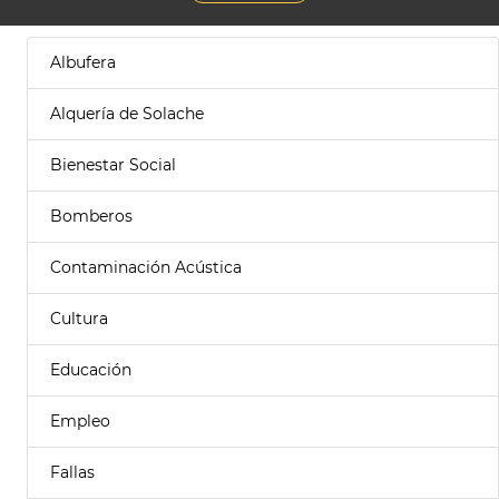
Albufera
Alquería de Solache
Bienestar Social
Bomberos
Contaminación Acústica
Cultura
Educación
Empleo
Fallas