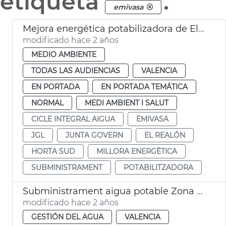
etiqueta
.
emivasa
Mejora energética potabilizadora de El Realón
modificado hace 2 años
MEDIO AMBIENTE
TODAS LAS AUDIENCIAS
VALENCIA
EN PORTADA
EN PORTADA TEMÁTICA
NORMAL
MEDI AMBIENT I SALUT
CICLE INTEGRAL AIGUA
EMIVASA
JGL
JUNTA GOVERN
EL REALÓN
HORTA SUD
MILLORA ENERGÈTICA
SUBMINISTRAMENT
POTABILITZADORA
Subministrament aigua potable Zona Nord
modificado hace 2 años
GESTIÓN DEL AGUA
VALENCIA