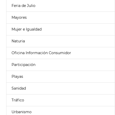
Feria de Julio
Mayores
Mujer e Igualdad
Naturia
Oficina Información Consumidor
Participación
Playas
Sanidad
Tráfico
Urbanismo