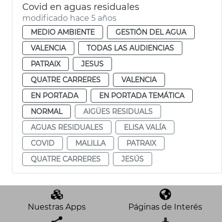
Covid en aguas residuales
modificado hace 5 años
MEDIO AMBIENTE
GESTIÓN DEL AGUA
VALENCIA
TODAS LAS AUDIENCIAS
PATRAIX
JESUS
QUATRE CARRERES
VALENCIA
EN PORTADA
EN PORTADA TEMÁTICA
NORMAL
AIGÜES RESIDUALS
AGUAS RESIDUALES
ELISA VALÍA
COVID
MALILLA
PATRAIX
QUATRE CARRERES
JESÚS
Nuestras Apps
Páginas de Interés