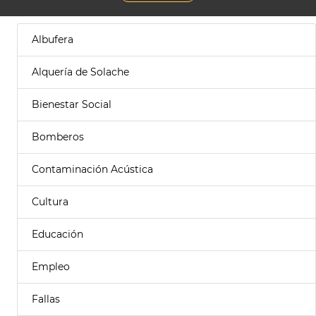
Albufera
Alquería de Solache
Bienestar Social
Bomberos
Contaminación Acústica
Cultura
Educación
Empleo
Fallas