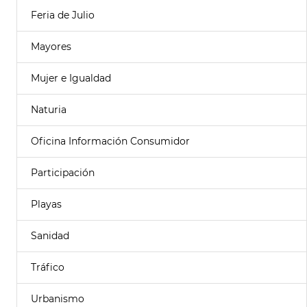
Feria de Julio
Mayores
Mujer e Igualdad
Naturia
Oficina Información Consumidor
Participación
Playas
Sanidad
Tráfico
Urbanismo