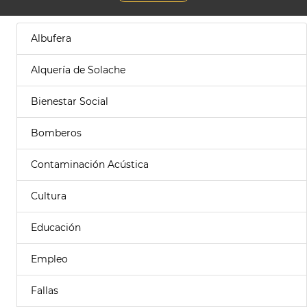
Albufera
Alquería de Solache
Bienestar Social
Bomberos
Contaminación Acústica
Cultura
Educación
Empleo
Fallas