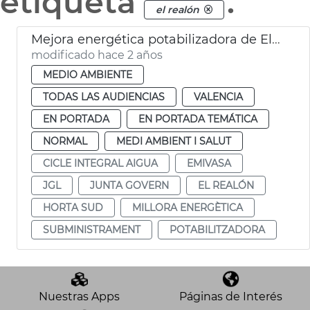
etiqueta
.
el realón
Mejora energética potabilizadora de El Realón
modificado hace 2 años
MEDIO AMBIENTE
TODAS LAS AUDIENCIAS
VALENCIA
EN PORTADA
EN PORTADA TEMÁTICA
NORMAL
MEDI AMBIENT I SALUT
CICLE INTEGRAL AIGUA
EMIVASA
JGL
JUNTA GOVERN
EL REALÓN
HORTA SUD
MILLORA ENERGÈTICA
SUBMINISTRAMENT
POTABILITZADORA
Nuestras Apps
Páginas de Interés