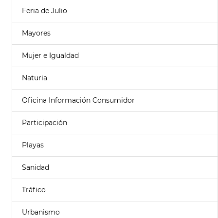
Feria de Julio
Mayores
Mujer e Igualdad
Naturia
Oficina Información Consumidor
Participación
Playas
Sanidad
Tráfico
Urbanismo