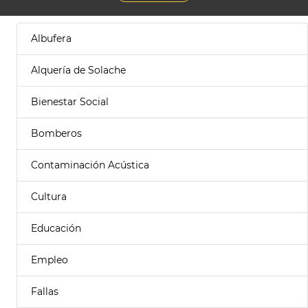
Albufera
Alquería de Solache
Bienestar Social
Bomberos
Contaminación Acústica
Cultura
Educación
Empleo
Fallas