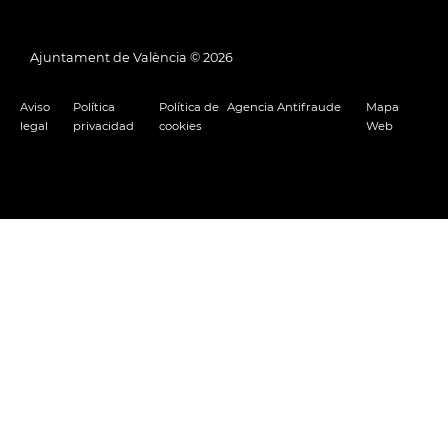
Ajuntament de València ©
2026
Aviso
Política
Política de
Agencia Antifraude
Mapa
legal
privacidad
cookies
Web