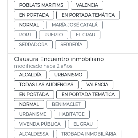
POBLATS MARITIMS
VALENCIA
EN PORTADA
EN PORTADA TEMÁTICA
NORMAL
MARÍA JOSÉ CATALÁ
PORT
PUERTO
EL GRAU
SERRADORA
SERRERÍA
Clausura Encuentro inmobiliario
modificado hace 2 años
ALCALDÍA
URBANISMO
TODAS LAS AUDIENCIAS
VALENCIA
EN PORTADA
EN PORTADA TEMÁTICA
NORMAL
BENIMACLET
URBANISME
HABITATGE
VIVENDA PÚBLICA
EL GRAU
ALCALDESSA
TROBADA INMOBILIÀRIA