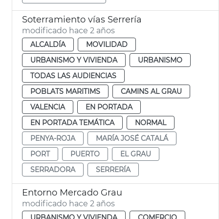
Soterramiento vías Serrería
modificado hace 2 años
ALCALDÍA
MOVILIDAD
URBANISMO Y VIVIENDA
URBANISMO
TODAS LAS AUDIENCIAS
POBLATS MARITIMS
CAMINS AL GRAU
VALENCIA
EN PORTADA
EN PORTADA TEMÁTICA
NORMAL
PENYA-ROJA
MARÍA JOSÉ CATALÁ
PORT
PUERTO
EL GRAU
SERRADORA
SERRERÍA
Entorno Mercado Grau
modificado hace 2 años
URBANISMO Y VIVIENDA
COMERCIO