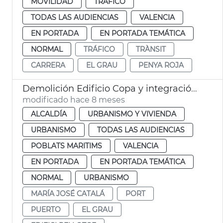
MOVILIDAD
TRÁFICO
TODAS LAS AUDIENCIAS
VALENCIA
EN PORTADA
EN PORTADA TEMÁTICA
NORMAL
TRÁFICO
TRÀNSIT
CARRERA
EL GRAU
PENYA ROJA
Demolición Edificio Copa y integración paisajística Edificio Reloj
modificado hace 8 meses
ALCALDÍA
URBANISMO Y VIVIENDA
URBANISMO
TODAS LAS AUDIENCIAS
POBLATS MARITIMS
VALENCIA
EN PORTADA
EN PORTADA TEMÁTICA
NORMAL
URBANISMO
MARÍA JOSÉ CATALÁ
PORT
PUERTO
EL GRAU