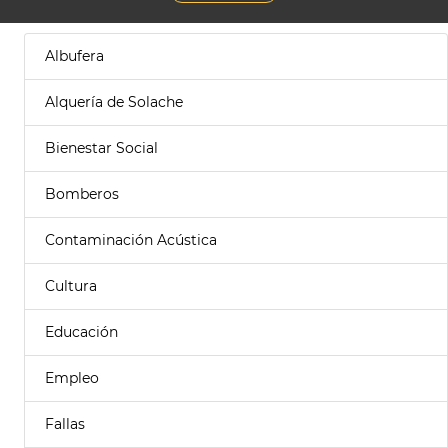
Albufera
Alquería de Solache
Bienestar Social
Bomberos
Contaminación Acústica
Cultura
Educación
Empleo
Fallas