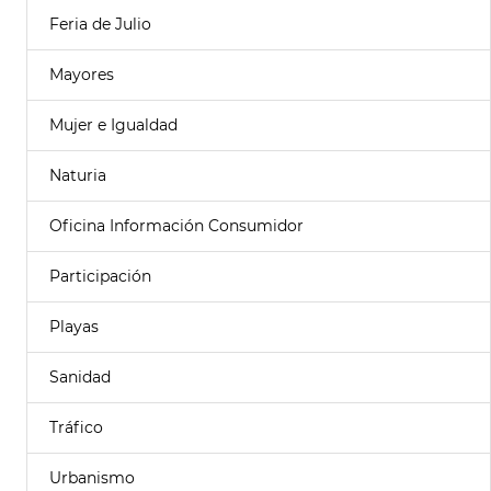
Feria de Julio
Mayores
Mujer e Igualdad
Naturia
Oficina Información Consumidor
Participación
Playas
Sanidad
Tráfico
Urbanismo