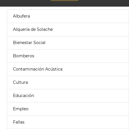
Albufera
Alquería de Solache
Bienestar Social
Bomberos
Contaminación Acústica
Cultura
Educación
Empleo
Fallas