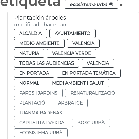
etiqueta
.
ecosistema urbà
Plantación árboles
modificado hace 1 año
ALCALDÍA
AYUNTAMIENTO
MEDIO AMBIENTE
VALENCIA
NATURIA
VALENCIA VERDE
TODAS LAS AUDIENCIAS
VALENCIA
EN PORTADA
EN PORTADA TEMÁTICA
NORMAL
MEDI AMBIENT I SALUT
PARCS I JARDINS
RENATURALITZACIÓ
PLANTACIÓ
ARBRATGE
JUANMA BADENAS
CAPITALITAT VERDA
BOSC URBÀ
ECOSISTEMA URBÀ