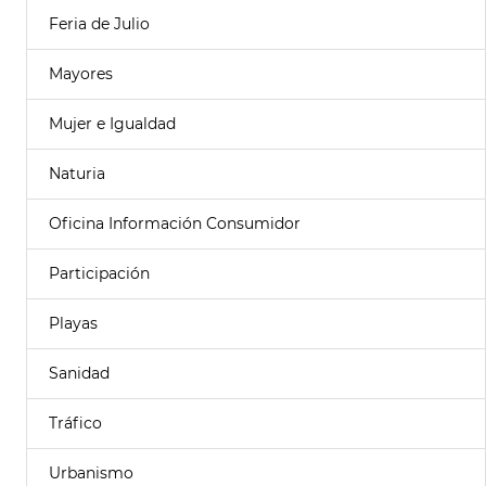
Feria de Julio
Mayores
Mujer e Igualdad
Naturia
Oficina Información Consumidor
Participación
Playas
Sanidad
Tráfico
Urbanismo