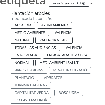
etiqueta
.
ecosistema urbà
Plantación árboles
modificado hace 1 año
ALCALDÍA
AYUNTAMIENTO
MEDIO AMBIENTE
VALENCIA
NATURIA
VALENCIA VERDE
TODAS LAS AUDIENCIAS
VALENCIA
EN PORTADA
EN PORTADA TEMÁTICA
NORMAL
MEDI AMBIENT I SALUT
PARCS I JARDINS
RENATURALITZACIÓ
PLANTACIÓ
ARBRATGE
JUANMA BADENAS
CAPITALITAT VERDA
BOSC URBÀ
ECOSISTEMA URBÀ