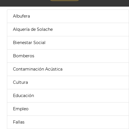
Albufera
Alquería de Solache
Bienestar Social
Bomberos
Contaminación Acústica
Cultura
Educación
Empleo
Fallas