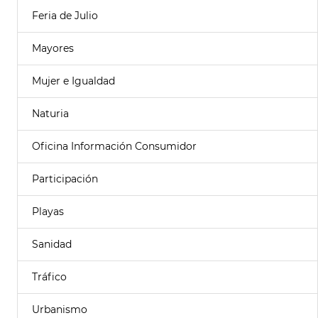
Feria de Julio
Mayores
Mujer e Igualdad
Naturia
Oficina Información Consumidor
Participación
Playas
Sanidad
Tráfico
Urbanismo