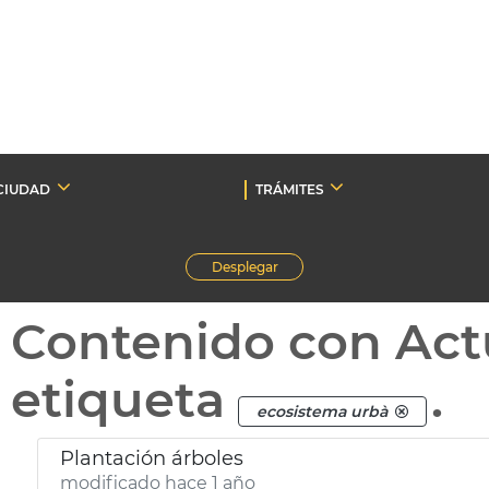
CIUDAD
TRÁMITES
Desplegar
Contenido con Act
etiqueta
.
ecosistema urbà
Plantación árboles
modificado hace 1 año