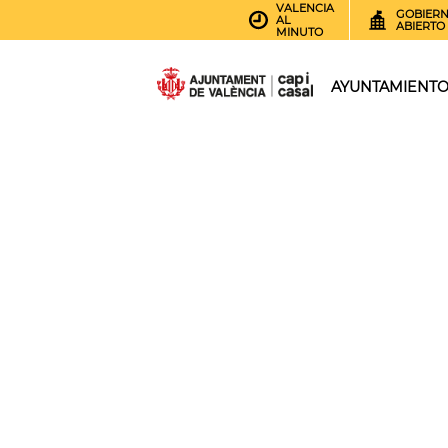
VALENCIA
GOBIER
AL
ABIERTO
MINUTO
AYUNTAMIENT