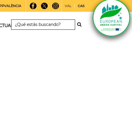
PPVALÈNCIA
VAL
CAS
CTUALIDAD