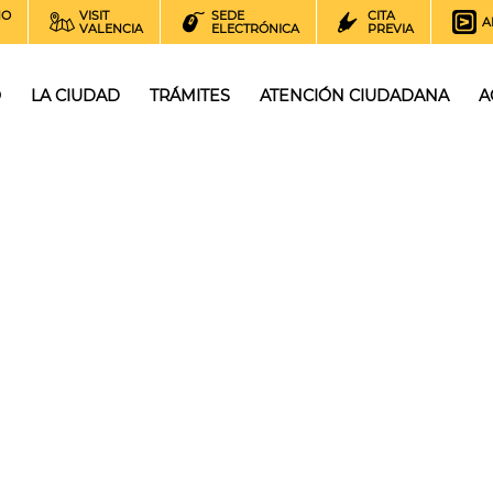
NO
VISIT
SEDE
CITA
A
VALENCIA
ELECTRÓNICA
PREVIA
O
LA CIUDAD
TRÁMITES
ATENCIÓN CIUDADANA
A