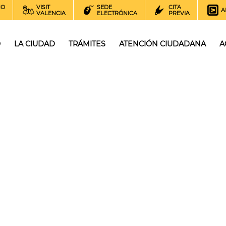
NO
VISIT
SEDE
CITA
A
VALENCIA
ELECTRÓNICA
PREVIA
O
LA CIUDAD
TRÁMITES
ATENCIÓN CIUDADANA
A