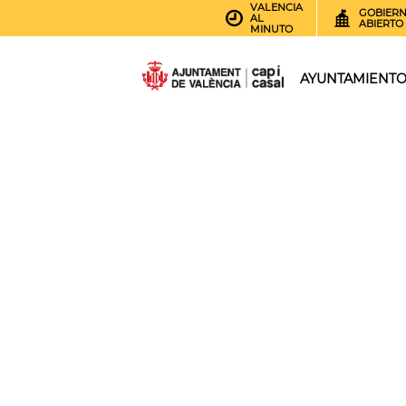
VALENCIA
GOBIER
AL
ABIERTO
MINUTO
AYUNTAMIENT