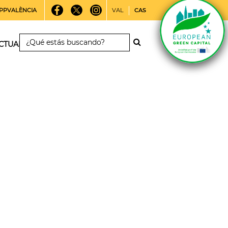
PPVALÈNCIA
VAL
CAS
CTUALIDAD