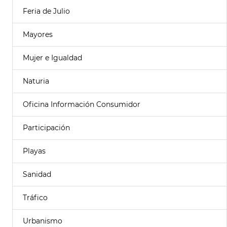
Feria de Julio
Mayores
Mujer e Igualdad
Naturia
Oficina Información Consumidor
Participación
Playas
Sanidad
Tráfico
Urbanismo