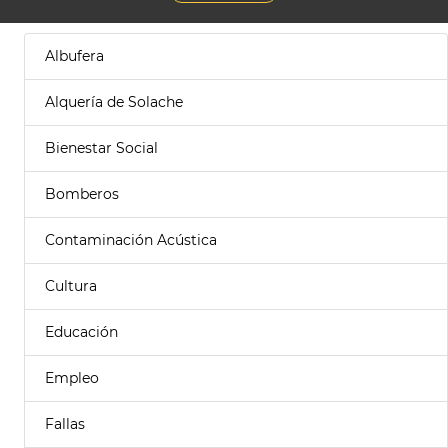
Albufera
Alquería de Solache
Bienestar Social
Bomberos
Contaminación Acústica
Cultura
Educación
Empleo
Fallas