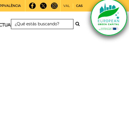
PPVALÈNCIA
VAL
CAS
CTUALIDAD