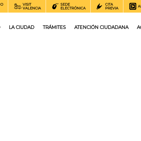
NO
VISIT
SEDE
CITA
A
VALENCIA
ELECTRÓNICA
PREVIA
O
LA CIUDAD
TRÁMITES
ATENCIÓN CIUDADANA
A