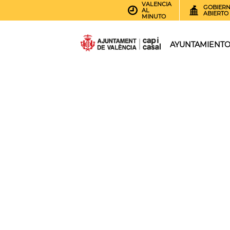
VALENCIA
GOBIER
AL
ABIERTO
MINUTO
AYUNTAMIENT