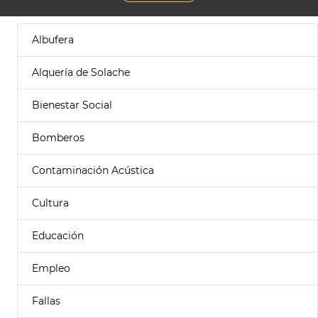
Albufera
Alquería de Solache
Bienestar Social
Bomberos
Contaminación Acústica
Cultura
Educación
Empleo
Fallas