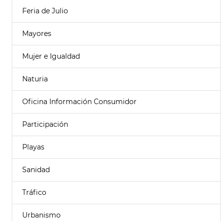
Feria de Julio
Mayores
Mujer e Igualdad
Naturia
Oficina Información Consumidor
Participación
Playas
Sanidad
Tráfico
Urbanismo