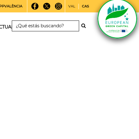
PPVALÈNCIA
VAL
CAS
CTUALIDAD