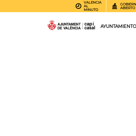
VALENCIA
GOBIER
AL
ABIERTO
MINUTO
AYUNTAMIENT