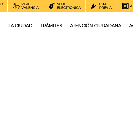
NO
VISIT
SEDE
CITA
A
VALENCIA
ELECTRÓNICA
PREVIA
O
LA CIUDAD
TRÁMITES
ATENCIÓN CIUDADANA
A