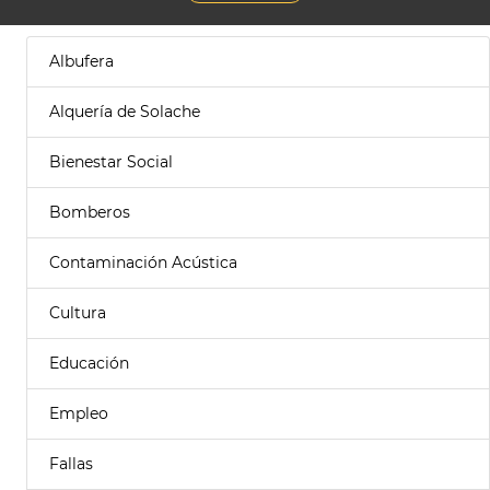
Albufera
Alquería de Solache
Bienestar Social
Bomberos
Contaminación Acústica
Cultura
Educación
Empleo
Fallas