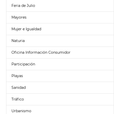
Feria de Julio
Mayores
Mujer e Igualdad
Naturia
Oficina Información Consumidor
Participación
Playas
Sanidad
Tráfico
Urbanismo