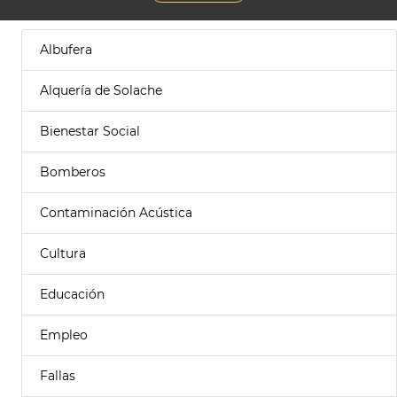
Albufera
Alquería de Solache
Bienestar Social
Bomberos
Contaminación Acústica
Cultura
Educación
Empleo
Fallas