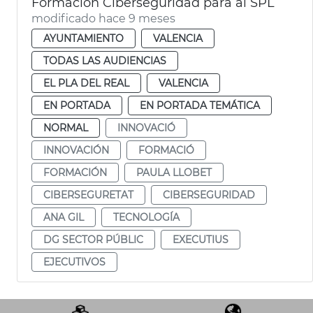
Formación Ciberseguridad para al SPL
modificado hace 9 meses
AYUNTAMIENTO
VALENCIA
TODAS LAS AUDIENCIAS
EL PLA DEL REAL
VALENCIA
EN PORTADA
EN PORTADA TEMÁTICA
NORMAL
INNOVACIÓ
INNOVACIÓN
FORMACIÓ
FORMACIÓN
PAULA LLOBET
CIBERSEGURETAT
CIBERSEGURIDAD
ANA GIL
TECNOLOGÍA
DG SECTOR PÚBLIC
EXECUTIUS
EJECUTIVOS