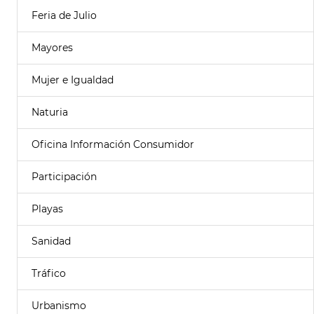
Feria de Julio
Mayores
Mujer e Igualdad
Naturia
Oficina Información Consumidor
Participación
Playas
Sanidad
Tráfico
Urbanismo