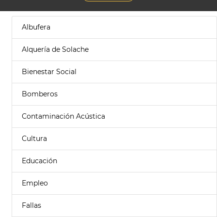
Albufera
Alquería de Solache
Bienestar Social
Bomberos
Contaminación Acústica
Cultura
Educación
Empleo
Fallas