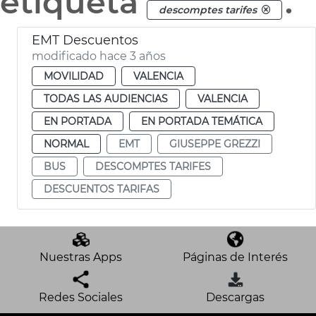
etiqueta
.
descomptes tarifes
EMT Descuentos
modificado hace 3 años
MOVILIDAD
VALENCIA
TODAS LAS AUDIENCIAS
VALENCIA
EN PORTADA
EN PORTADA TEMÁTICA
NORMAL
EMT
GIUSEPPE GREZZI
BUS
DESCOMPTES TARIFES
DESCUENTOS TARIFAS
Nuestras Apps
Páginas de Interés
Redes Sociales
Descargas