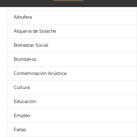
Albufera
Alquería de Solache
Bienestar Social
Bomberos
Contaminación Acústica
Cultura
Educación
Empleo
Fallas