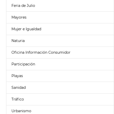
Feria de Julio
Mayores
Mujer e Igualdad
Naturia
Oficina Información Consumidor
Participación
Playas
Sanidad
Tráfico
Urbanismo