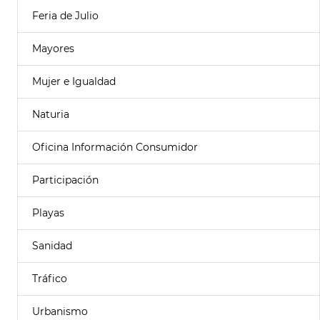
Feria de Julio
Mayores
Mujer e Igualdad
Naturia
Oficina Información Consumidor
Participación
Playas
Sanidad
Tráfico
Urbanismo