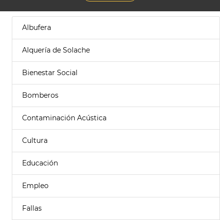
Albufera
Alquería de Solache
Bienestar Social
Bomberos
Contaminación Acústica
Cultura
Educación
Empleo
Fallas