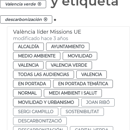
y etiqueta
Valencia verde
.
descarbonización
València líder Missions UE
modificado hace 3 años
ALCALDÍA
AYUNTAMIENTO
MEDIO AMBIENTE
MOVILIDAD
VALENCIA
VALENCIA VERDE
TODAS LAS AUDIENCIAS
VALENCIA
EN PORTADA
EN PORTADA TEMÁTICA
NORMAL
MEDI AMBIENT I SALUT
MOVILIDAD Y URBANISMO
JOAN RIBÓ
SERGI CAMPILLO
SOSTENIBILITAT
DESCARBONITZACIÓ