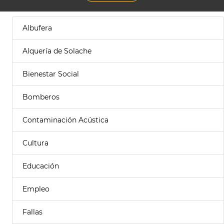
Albufera
Alquería de Solache
Bienestar Social
Bomberos
Contaminación Acústica
Cultura
Educación
Empleo
Fallas