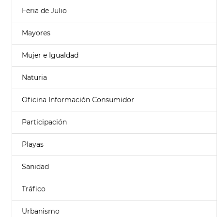
Feria de Julio
Mayores
Mujer e Igualdad
Naturia
Oficina Información Consumidor
Participación
Playas
Sanidad
Tráfico
Urbanismo