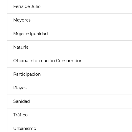
Feria de Julio
Mayores
Mujer e Igualdad
Naturia
Oficina Información Consumidor
Participación
Playas
Sanidad
Tráfico
Urbanismo