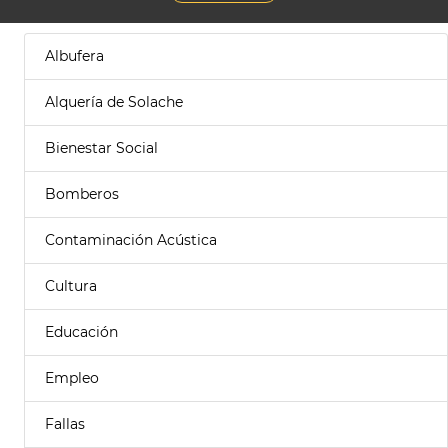
Albufera
Alquería de Solache
Bienestar Social
Bomberos
Contaminación Acústica
Cultura
Educación
Empleo
Fallas