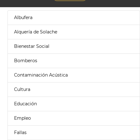
Albufera
Alquería de Solache
Bienestar Social
Bomberos
Contaminación Acústica
Cultura
Educación
Empleo
Fallas