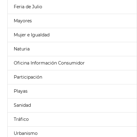
Feria de Julio
Mayores
Mujer e Igualdad
Naturia
Oficina Información Consumidor
Participación
Playas
Sanidad
Tráfico
Urbanismo