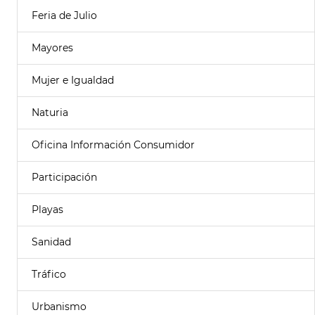
Feria de Julio
Mayores
Mujer e Igualdad
Naturia
Oficina Información Consumidor
Participación
Playas
Sanidad
Tráfico
Urbanismo