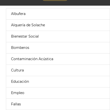
Albufera
Alquería de Solache
Bienestar Social
Bomberos
Contaminación Acústica
Cultura
Educación
Empleo
Fallas