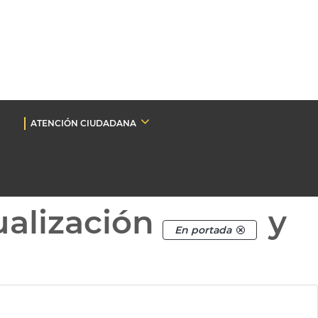
ATENCIÓN CIUDADANA
ualización
y
En portada