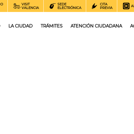
NO
VISIT
SEDE
CITA
A
VALENCIA
ELECTRÓNICA
PREVIA
O
LA CIUDAD
TRÁMITES
ATENCIÓN CIUDADANA
A