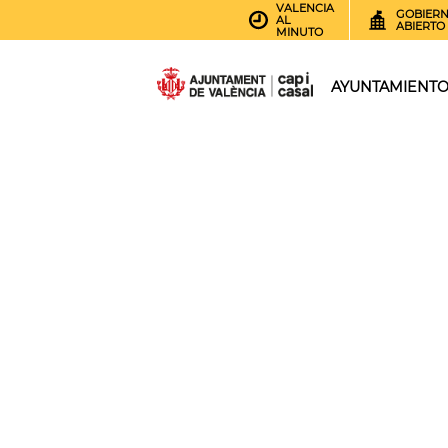
VALENCIA
GOBIER
AL
ABIERTO
MINUTO
AYUNTAMIENT