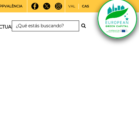
PPVALÈNCIA
VAL
CAS
CTUALIDAD