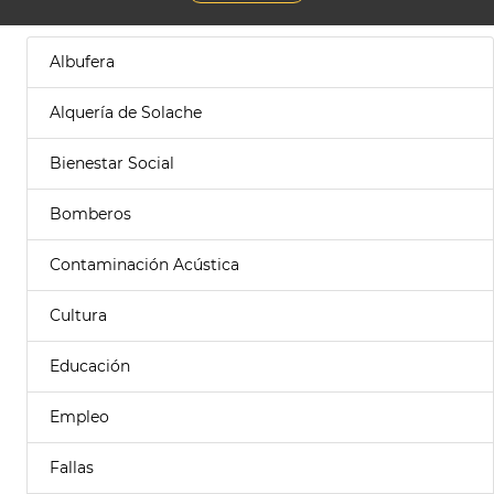
Albufera
Alquería de Solache
Bienestar Social
Bomberos
Contaminación Acústica
Cultura
Educación
Empleo
Fallas