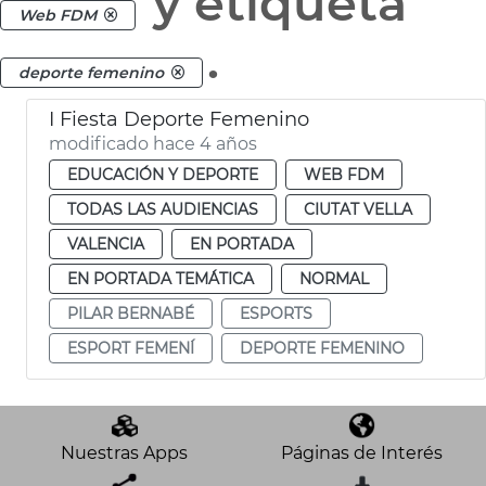
y etiqueta
Web FDM
.
deporte femenino
I Fiesta Deporte Femenino
modificado hace 4 años
EDUCACIÓN Y DEPORTE
WEB FDM
TODAS LAS AUDIENCIAS
CIUTAT VELLA
VALENCIA
EN PORTADA
EN PORTADA TEMÁTICA
NORMAL
PILAR BERNABÉ
ESPORTS
ESPORT FEMENÍ
DEPORTE FEMENINO
Nuestras Apps
Páginas de Interés