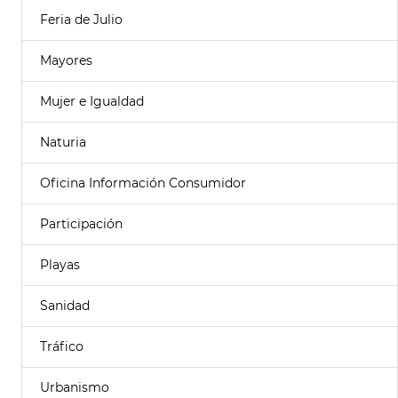
Feria de Julio
Mayores
Mujer e Igualdad
Naturia
Oficina Información Consumidor
Participación
Playas
Sanidad
Tráfico
Urbanismo