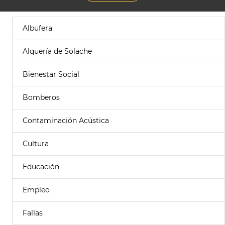
Albufera
Alquería de Solache
Bienestar Social
Bomberos
Contaminación Acústica
Cultura
Educación
Empleo
Fallas