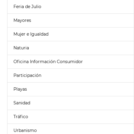
Feria de Julio
Mayores
Mujer e Igualdad
Naturia
Oficina Información Consumidor
Participación
Playas
Sanidad
Tráfico
Urbanismo