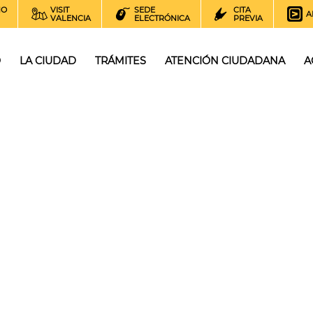
NO
VISIT
SEDE
CITA
A
VALENCIA
ELECTRÓNICA
PREVIA
O
LA CIUDAD
TRÁMITES
ATENCIÓN CIUDADANA
A