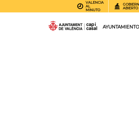
VALENCIA
GOBIER
AL
ABIERTO
MINUTO
AYUNTAMIENT