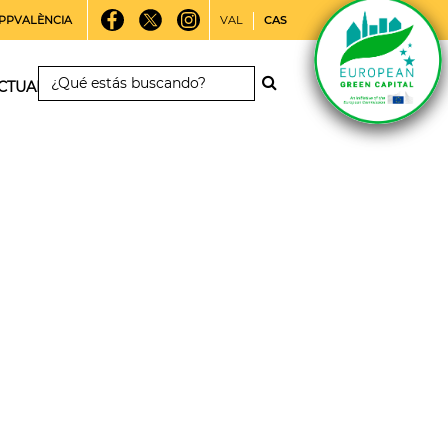
PPVALÈNCIA
VAL
CAS
CTUALIDAD