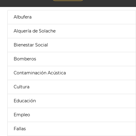
Albufera
Alquería de Solache
Bienestar Social
Bomberos
Contaminación Acústica
Cultura
Educación
Empleo
Fallas