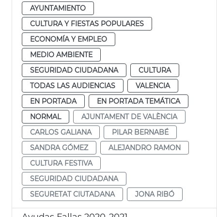
AYUNTAMIENTO
CULTURA Y FIESTAS POPULARES
ECONOMÍA Y EMPLEO
MEDIO AMBIENTE
SEGURIDAD CIUDADANA
CULTURA
TODAS LAS AUDIENCIAS
VALENCIA
EN PORTADA
EN PORTADA TEMÁTICA
NORMAL
AJUNTAMENT DE VALÈNCIA
CARLOS GALIANA
PILAR BERNABÉ
SANDRA GÓMEZ
ALEJANDRO RAMON
CULTURA FESTIVA
SEGURIDAD CIUDADANA
SEGURETAT CIUTADANA
JONA RIBÓ
Ayudas Fallas 2020-2021