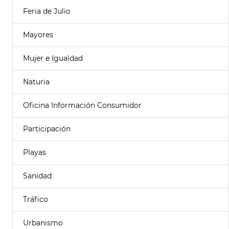
Feria de Julio
Mayores
Mujer e Igualdad
Naturia
Oficina Información Consumidor
Participación
Playas
Sanidad
Tráfico
Urbanismo