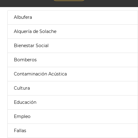
Albufera
Alquería de Solache
Bienestar Social
Bomberos
Contaminación Acústica
Cultura
Educación
Empleo
Fallas