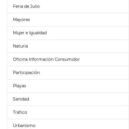
Feria de Julio
Mayores
Mujer e Igualdad
Naturia
Oficina Información Consumidor
Participación
Playas
Sanidad
Tráfico
Urbanismo