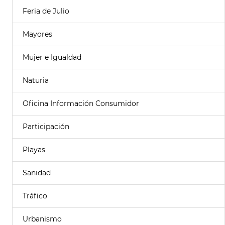
Feria de Julio
Mayores
Mujer e Igualdad
Naturia
Oficina Información Consumidor
Participación
Playas
Sanidad
Tráfico
Urbanismo