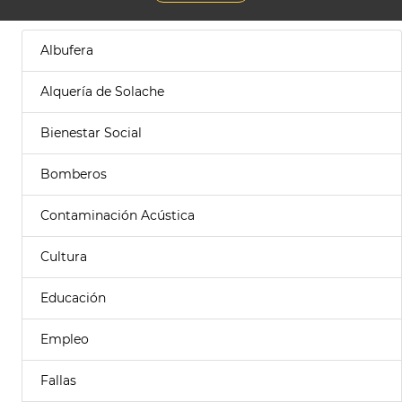
Albufera
Alquería de Solache
Bienestar Social
Bomberos
Contaminación Acústica
Cultura
Educación
Empleo
Fallas