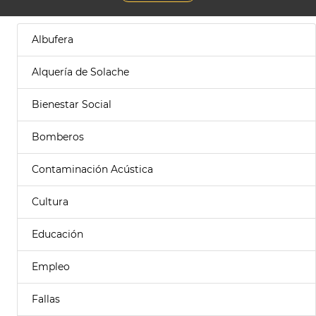
Albufera
Alquería de Solache
Bienestar Social
Bomberos
Contaminación Acústica
Cultura
Educación
Empleo
Fallas