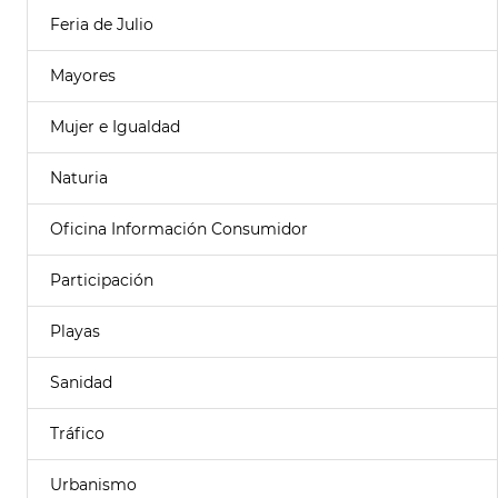
Feria de Julio
Mayores
Mujer e Igualdad
Naturia
Oficina Información Consumidor
Participación
Playas
Sanidad
Tráfico
Urbanismo