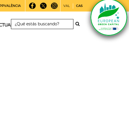
PPVALÈNCIA
VAL
CAS
CTUALIDAD