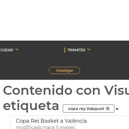
CIUDAD
TRÁMITES
Desplegar
Contenido con Vis
etiqueta
.
copa rey básquet
Copa Rei Basket a València
modificado hace 5 meses