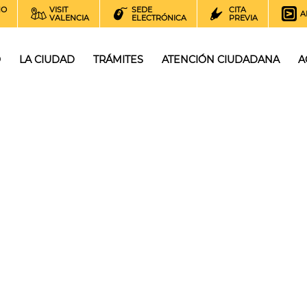
NO
VISIT
SEDE
CITA
A
VALENCIA
ELECTRÓNICA
PREVIA
O
LA CIUDAD
TRÁMITES
ATENCIÓN CIUDADANA
A