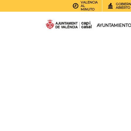
VALENCIA
GOBIER
AL
ABIERTO
MINUTO
AYUNTAMIENT