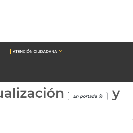
ATENCIÓN CIUDADANA
ualización
y
En portada