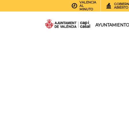
VALENCIA
GOBIER
AL
ABIERTO
MINUTO
AYUNTAMIENT