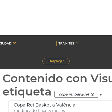
CIUDAD
TRÁMITES
Desplegar
Contenido con Vis
etiqueta
.
copa rei bàsquet
Copa Rei Basket a València
modificado hace 5 meses