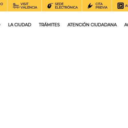
NO
VISIT
SEDE
CITA
A
VALENCIA
ELECTRÓNICA
PREVIA
O
LA CIUDAD
TRÁMITES
ATENCIÓN CIUDADANA
A