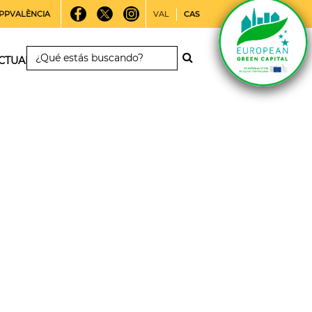
PPVALÈNCIA
VAL
CAS
CTUALIDAD