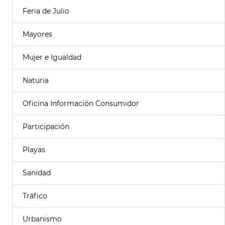
Feria de Julio
Mayores
Mujer e Igualdad
Naturia
Oficina Información Consumidor
Participación
Playas
Sanidad
Tráfico
Urbanismo