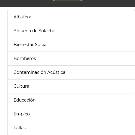
Albufera
Alquería de Solache
Bienestar Social
Bomberos
Contaminación Acústica
Cultura
Educación
Empleo
Fallas