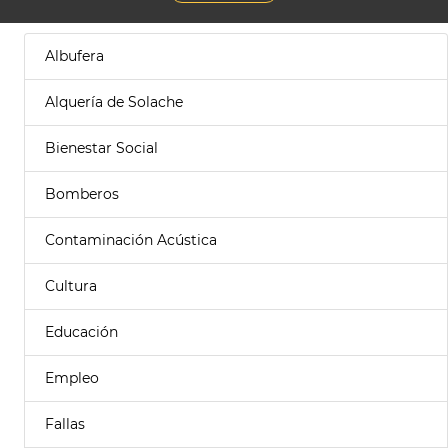
Albufera
Alquería de Solache
Bienestar Social
Bomberos
Contaminación Acústica
Cultura
Educación
Empleo
Fallas