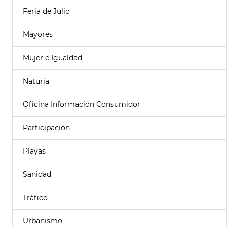
Feria de Julio
Mayores
Mujer e Igualdad
Naturia
Oficina Información Consumidor
Participación
Playas
Sanidad
Tráfico
Urbanismo