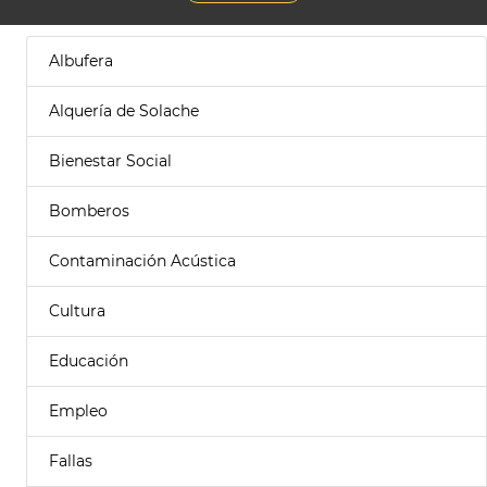
Albufera
Alquería de Solache
Bienestar Social
Bomberos
Contaminación Acústica
Cultura
Educación
Empleo
Fallas