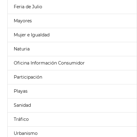
Feria de Julio
Mayores
Mujer e Igualdad
Naturia
Oficina Información Consumidor
Participación
Playas
Sanidad
Tráfico
Urbanismo